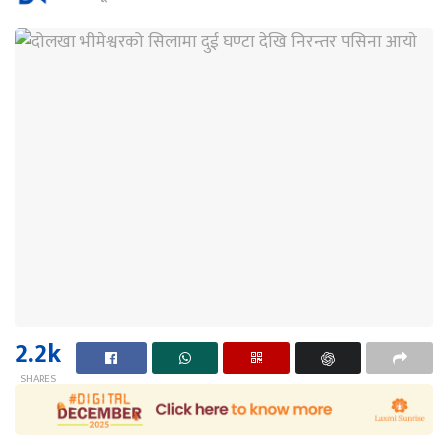
2.2k
SHARES