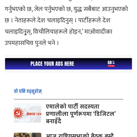
गर्नुभएको छ, जेल पर्नुभएको छ, युद्ध सबैबाट आउनुभएको
छ । नेताहरूले देश चलाइदिनुस् । पार्टीहरूले देश
चलाइदिनु्स्, विचौलियाहरूले होइन,’ माओवादीका
उपमहासचिव पुनले भने ।
यो पनि पढ्नुहोस्
एमालेकाे पार्टी सदस्यता
प्रणालीला पूर्णरूपमा ‘डिजिटल’
बनाइँदै
आज राष्ट्रियसभाको बैठक बस्दै