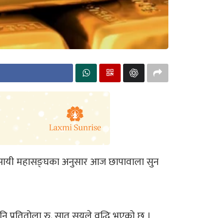
 व्यवसायी महासङ्घका अनुसार आज छापावाला सुन
ि प्रतितोला रु. सात सयले वृद्धि भएको छ ।