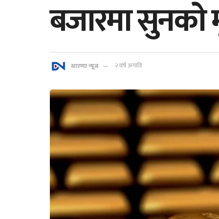
बजारमा सुनकाे मू
धारणा न्यूज
२ वर्ष अगाडि