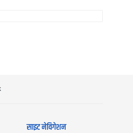
K
साइट नेविगेशन