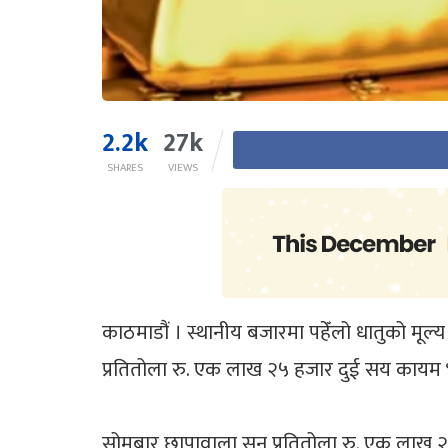
2.2k
27k
SHARES
VIEWS
काठमाडौं । स्थानीय बजारमा पहेँलो धातुको मूल
प्रतितोला रु. एक लाख २५ हजार दुई सय कायम
सोमबार छापावाला सुन प्रतितोला रु. एक लाख २४