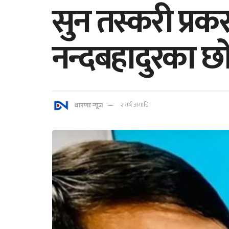
सुन तस्करी प्रकर
नन्दबहादुरका छो
धारणा न्यूज
२ वर्ष अगाडि