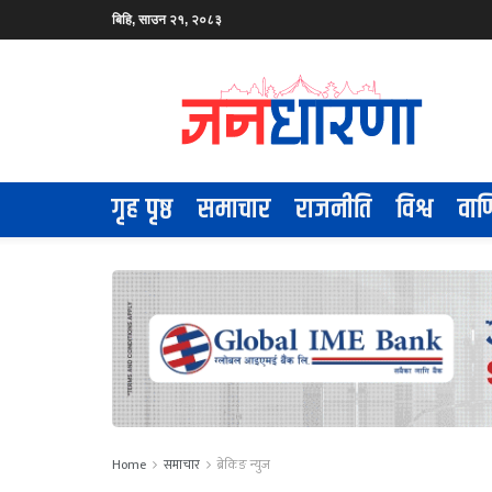
बिहि, साउन २१, २०८३
गृह पृष्ठ
समाचार
राजनीति
विश्व
वाण
Home
समाचार
ब्रेकिङ न्युज