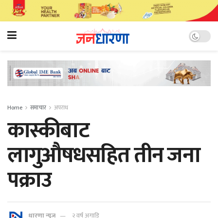
Home
समाचार
अपराध
कास्कीबाट
लागुऔषधसहित तीन जना
पक्राउ
धारणा न्यूज
२ वर्ष अगाडि