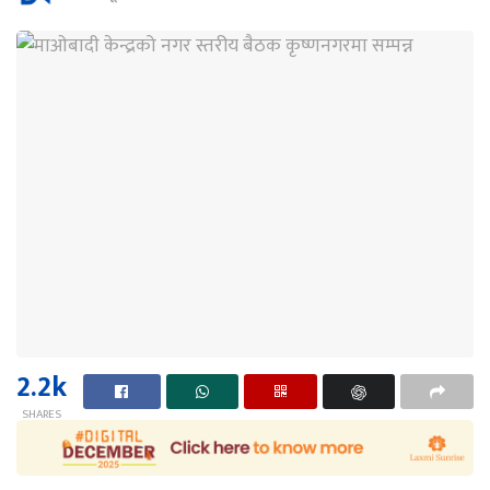
2.2k
SHARES