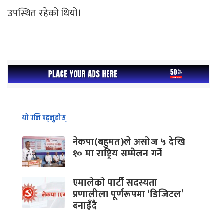
उपस्थित रहेको थियो।
यो पनि पढ्नुहोस्
नेकपा(बहुमत)ले असोज ५ देखि
१० मा राष्ट्रिय सम्मेलन गर्ने
एमालेकाे पार्टी सदस्यता
प्रणालीला पूर्णरूपमा ‘डिजिटल’
बनाइँदै