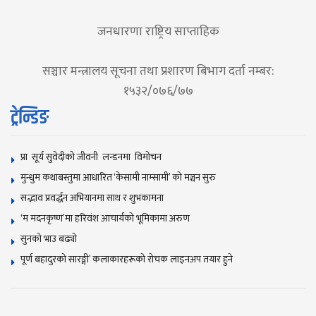
जनधारणा राष्ट्रिय साप्ताहिक
सञ्चार मन्त्रालय सूचना तथा प्रशारण बिभाग दर्ता नम्बर:
१५३२/०७६/७७
ट्रेन्डिङ
प्रा सूर्य सुवेदीको जीवनी लन्डनमा विमोचन
मुन्धुम कथाबस्तुमा आधारित ‘केसामी नाम्सामी’ काे मञ्चन सुरु
सद्भाव प्रवर्द्धन अभियानमा साथ र शुभकामना
‘म मदनकृष्ण’मा हरिवंश आचार्यको भूमिकामा अरुण
सुनकाे भाउ बढ्याे
पूर्ण बहादुरको सारङ्गी’ कलाकारहरूको रोचक लाइनअप तयार हुने