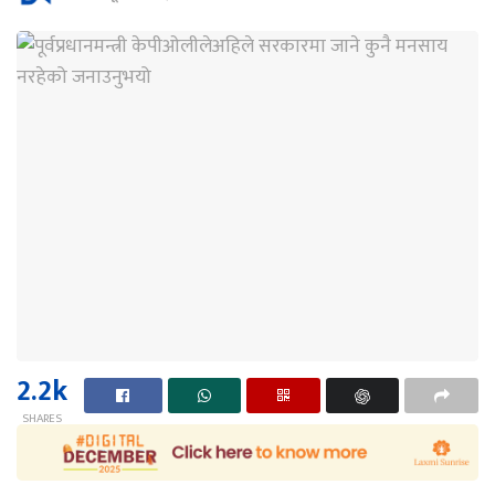
2.2k
SHARES