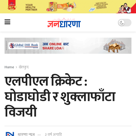
Home
खेलकुद
एलपीएल क्रिकेट :
घोडाघोडी र शुक्लाफाँटा
विजयी
धारणा न्यूज
३ वर्ष अगाडि