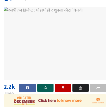
2.2k
SHARES