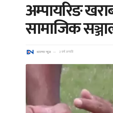
अम्पायरिङ खराब
सामाजिक सञ्जालम
धारणा न्यूज
३ वर्ष अगाडि