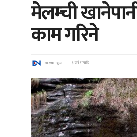
मेलम्ची खानेप
काम गरिने
धारणा न्यूज
३ वर्ष अगाडि