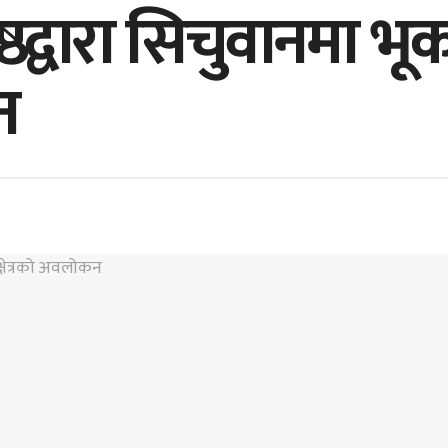
रेष्ठद्वारा सिचुवानमा भू
न