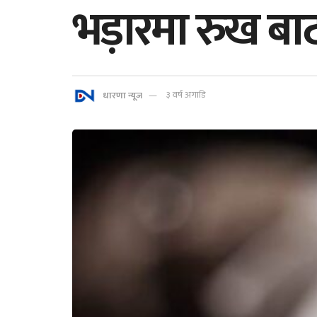
भड़ारमा रुख बाट
धारणा न्यूज
३ वर्ष अगाडि