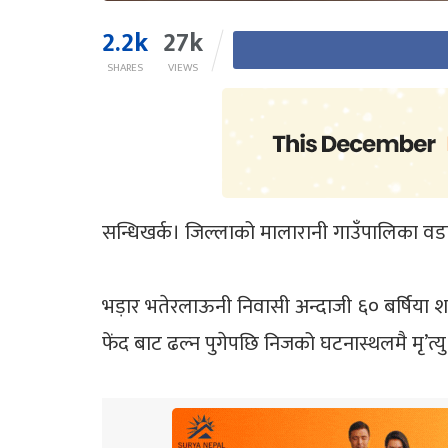
2.2k
27k
SHARES
VIEWS
सन्धिखर्क। जिल्लाको मालारानी गाउँपालिका वड
भड़ार भतेरलाऊनी निवासी अन्दाजी ६० बर्षिया शान
फेंद बाट ढल्न पुगेपछि निजको घटनास्थलमै मृ’त