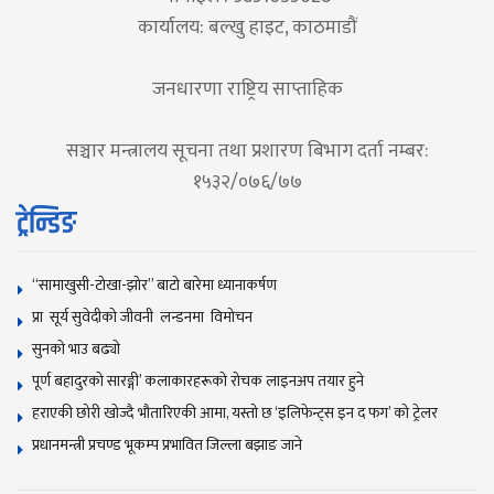
कार्यालय: बल्खु हाइट, काठमाडौं
जनधारणा राष्ट्रिय साप्ताहिक
सञ्चार मन्त्रालय सूचना तथा प्रशारण बिभाग दर्ता नम्बर:
१५३२/०७६/७७
ट्रेन्डिङ
“सामाखुसी-टोखा-झोर” बाटो बारेमा ध्यानाकर्षण
प्रा सूर्य सुवेदीको जीवनी लन्डनमा विमोचन
सुनकाे भाउ बढ्याे
पूर्ण बहादुरको सारङ्गी’ कलाकारहरूको रोचक लाइनअप तयार हुने
हराएकी छोरी खोज्दै भौतारिएकी आमा, यस्तो छ ‘इलिफेन्ट्स इन द फग’ को ट्रेलर
प्रधानमन्त्री प्रचण्ड भूकम्प प्रभावित जिल्ला बझाङ जाने