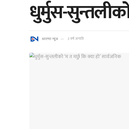
धुर्मुस-सुन्तलीक
धारणा न्यूज
३ वर्ष अगाडि