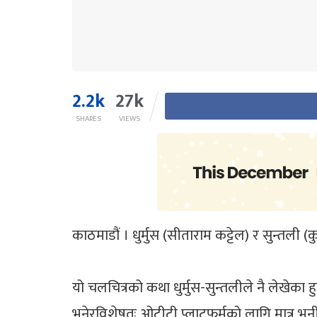
2.2k
27k
SHARES
VIEWS
काठमाडौं । धुर्मुस (सीताराम कट्टेल) र सुन्तली (
यो चलचित्रको कथा धुर्मुस-सुन्तलीले नै लेखेका
भनेरविशेषतः ओटीटी प्लाटफर्मको लागि मात्र भनी