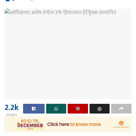
2.2k
SHARES