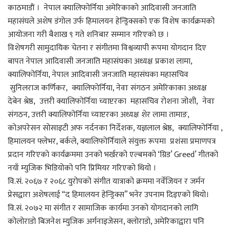
काठमाडाैं । नेपाल क्यालिफोर्निया अमेरिकाको आदिवासी जनजाति
महासंघले अशेष डंगोल उर्फ ​​हिमालयन हेन्ड्रिक्सको एक विशेष कार्यक्रमको
आयोजना गरी बैशाख ९ गते शनिबार सम्मान गरिएकाे छ ।
विशेषगरी सामुदायिक चेतना र संगीतमा विश्वव्यापी रूपमा योगदान दिए
बापत नेपाल आदिवासी जनजाति महासंघका अध्यक्ष प्रकाश लामा,
क्यालिफोर्निया, नेपाल आदिवासी जनजाति महासंघका महासचिव
सुनिलराज कर्णिकर, क्यालिफोर्निया, नेवाः संगठन अमेरिकाका अध्यक्ष
देबेन श्रेष्ठ, उत्तरी क्यालिफोर्निया च्याप्टरका महासचिव रोशना जोशी, नेवाः
संगठन, उत्तरी क्यालिफोर्निया च्याप्टरका अध्यक्ष शेर लामा तामाङ,
कोअपरेसन सोसाइटी अफ नर्दनका निर्देशक, यज्ञलाल श्रेष्ठ, क्यालिफोर्निया ,
हिमालयन फ्लेभर, बर्कले, क्यालिफोर्नियाले संयुक्त रूपमा प्रशंसा प्रमाणपत्र
प्रदान गरिएकाे कार्यक्रममा उनको भर्खरको एल्बमको ‘ग्रिड’ Greed’ गीतको
नयाँ म्युजिक भिडियोको पनि प्रिमियर गरिएको थियो ।
वि.सं. २०६७ र २०६८ युरोपको संगीत यात्राको क्रममा नर्वेजियन र जर्मन
प्रेसद्वारा अशेषलाई “द हिमालयन हेन्ड्रिक्स” भनेर उपनाम दिइएको थियो।
वि.सं. २०७२ मा संगीत र सामाजिक कार्यमा उनको योगदानको लागि
कोलोराडो बिजनेश म्युजिक अर्गनाइजेसन, क्लाेराडाे, अमेरिकाद्वारा पनि