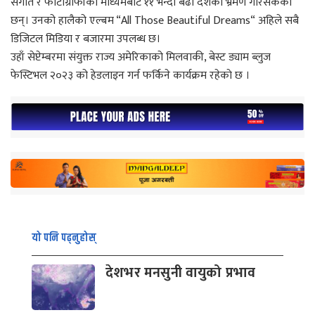
संगीत र फोटोग्राफीको माध्यमबाट ११ भन्दा बढी देशको भ्रमण गरिसकेका
छन्। उनको हालैको एल्बम “All Those Beautiful Dreams“ अहिले सबै
डिजिटल मिडिया र बजारमा उपलब्ध छ।
उहाँ सेप्टेम्बरमा संयुक्त राज्य अमेरिकाको मिलवाकी, बेस्ट ड्याम ब्लुज
फेस्टिभल २०२३ को हेडलाइन गर्न फर्किने कार्यक्रम रहेकाे छ ।
यो पनि पढ्नुहोस्
देशभर मनसुनी वायुको प्रभाव