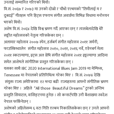
उनलाई सम्मानित गरिएको थियो।
वि.सं. २०६७ र २०७३ मा उनको दोस्रो र चौथो एल्बमको “तिमीलाई म र
दुबदई” गीतहरू पनि हिट्स एफएम संगीत अवार्डमा विभिन्न विधामा मनोनयन
भएको थियो।
अशेष वि.सं. २०६४ देखि विश्व भ्रमण गर्दै आएका छन् र त्यसबेलादेखि धेरै
सङ्गीत महोत्सवको नेतृत्व गरिसकेका छन् ।
अलामार महोत्सव २००७ स्पेन, हर्जबर्ग संगीत महोत्सव २०११ जर्मनी,
फाउस्किभ्वालेन संगीत महोत्सव २०१०, २०११, २०१६ नर्वे, एडेनबर्ग मेला
२०११ स्कटल्याण्ड, इट्स अल ग्रेभि संगीत महोत्सव २०११ इङ्गल्याण्ड आदिमा
समेत आशेषले सांगीतिक प्रस्तुत गरिसकेका छन् ।
यसका साथै IBC 2020 International Blues Jam 2019 मा मेम्फिस,
Tenessee मा नेपालको प्रतिनिधित्व गरेका थिए । वि.सं. २०७४ देखि
संयुक्त राज्य अमेरिकामा १२ भन्दा बढी राज्यहरुमा आफ्नो संगीतिक भ्रमण
गरेका थिए । अहिले “All those Beautiful Dreams” टुरकाे अन्तिम
प्रस्तुति सियाटल, वासिङ्टनमा हुनेछ । साे कन्सर्टपछि उनी बैशाखमा स्वदेश
नेपाल फर्किनेछन् ।
अशेषको अहिलेसम्म ६ वटा गिति एल्बम निकालिसकेका छन् र उनले आफ्नो