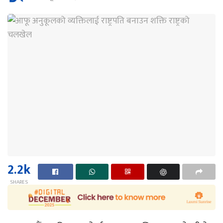
2.2k
SHARES