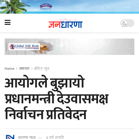
Home
समाचार
ब्रेकिङ न्युज
आयोगले बुझायो
प्रधानमन्त्री देउवासमक्ष
निर्वाचन प्रतिवेदन
धारणा न्यूज
४ वर्ष अगाडि