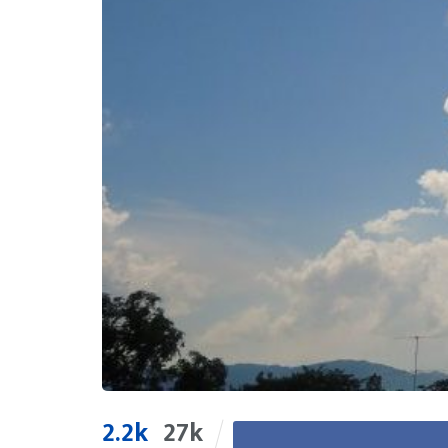
2.2k
27k