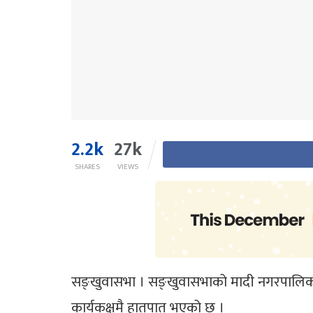
2.2k
27k
SHARES
VIEWS
सङ्खुवासभा । सङ्खुवासभाको मादी नगरपालिका–५ 
कार्यकक्षमै हातपात भएको छ ।