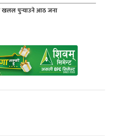
 खलल पुर्‍याउने आठ जना