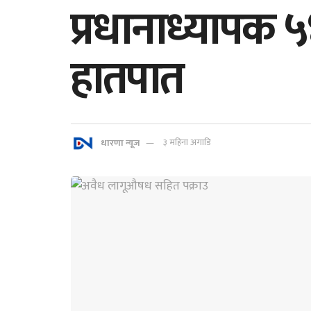
प्रधानाध्यापक ५
हातपात
धारणा न्यूज
३ महिना अगाडि