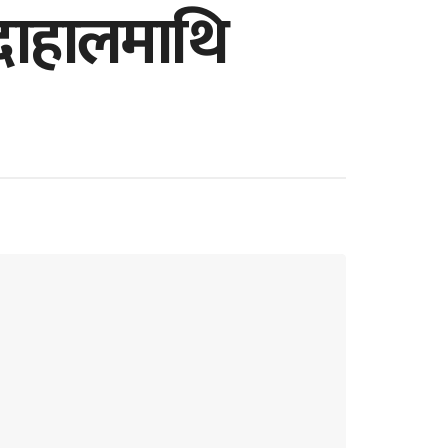
द दाहालमाथि