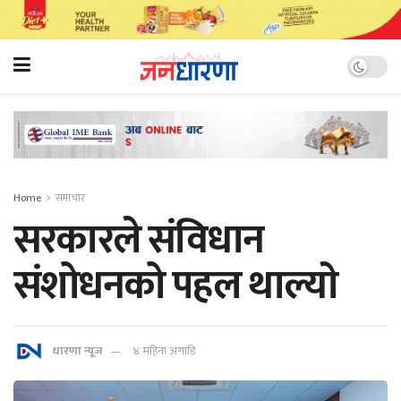
Home
समाचार
सरकारले संविधान
संशोधनको पहल थाल्याे
धारणा न्यूज
४ महिना अगाडि