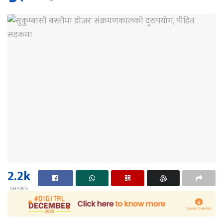
2.2k
SHARES