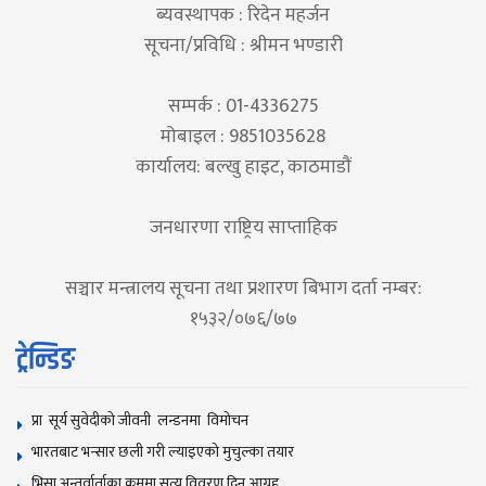
ब्यवस्थापक : रिदेन महर्जन
सूचना/प्रविधि : श्रीमन भण्डारी
सम्पर्क : 01-4336275
मोबाइल : 9851035628
कार्यालय: बल्खु हाइट, काठमाडौं
जनधारणा राष्ट्रिय साप्ताहिक
सञ्चार मन्त्रालय सूचना तथा प्रशारण बिभाग दर्ता नम्बर:
१५३२/०७६/७७
ट्रेन्डिङ
प्रा सूर्य सुवेदीको जीवनी लन्डनमा विमोचन
भारतबाट भन्सार छली गरी ल्याइएको मुचुल्का तयार
भिसा अन्तर्वार्ताका क्रममा सत्य विवरण दिन आग्रह