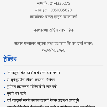
सम्पर्क : 01-4336275
मोबाइल : 9851035628
कार्यालय: बल्खु हाइट, काठमाडौं
जनधारणा राष्ट्रिय साप्ताहिक
सञ्चार मन्त्रालय सूचना तथा प्रशारण बिभाग दर्ता नम्बर:
१५३२/०७६/७७
ट्रेन्डिङ
“सामाखुसी-टोखा-झोर” बाटो बारेमा ध्यानाकर्षण
प्रा सूर्य सुवेदीको जीवनी लन्डनमा विमोचन
कुवेतमा आक्रमणमा परी नेपालीको ज्यान गयाे
सुनकाे भाउ बढ्याे
पूर्ण बहादुरको सारङ्गी’ कलाकारहरूको रोचक लाइनअप तयार हुने