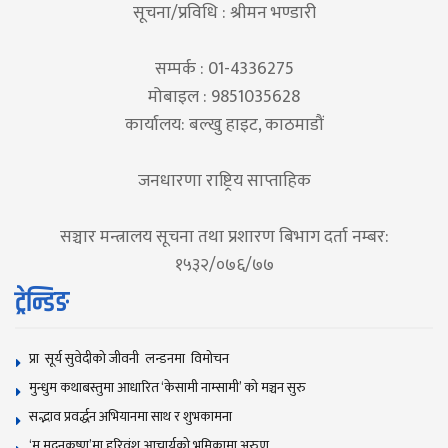
सूचना/प्रविधि : श्रीमन भण्डारी
सम्पर्क : 01-4336275
मोबाइल : 9851035628
कार्यालय: बल्खु हाइट, काठमाडौं
जनधारणा राष्ट्रिय साप्ताहिक
सञ्चार मन्त्रालय सूचना तथा प्रशारण बिभाग दर्ता नम्बर:
१५३२/०७६/७७
ट्रेन्डिङ
प्रा सूर्य सुवेदीको जीवनी लन्डनमा विमोचन
मुन्धुम कथाबस्तुमा आधारित ‘केसामी नाम्सामी’ काे मञ्चन सुरु
सद्भाव प्रवर्द्धन अभियानमा साथ र शुभकामना
‘म मदनकृष्ण’मा हरिवंश आचार्यको भूमिकामा अरुण