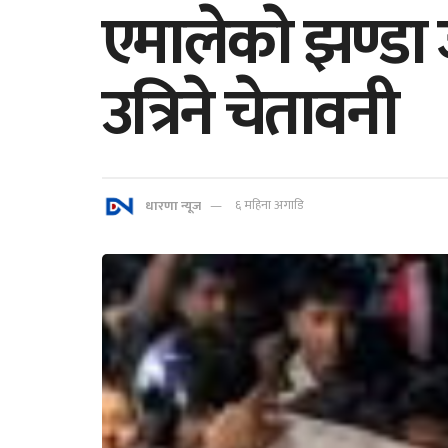
एमालेकाे झण्डा
उत्रिने चेतावनी
धारणा न्यूज
६ महिना अगाडि