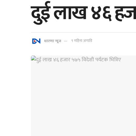
दुई लाख ४६ हजा
धारणा न्यूज
९ महिना अगाडि