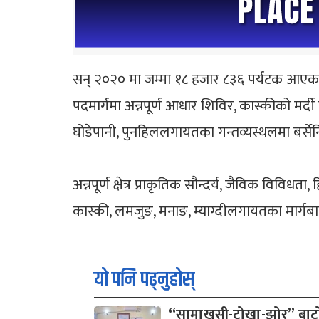
सन् २०२० मा जम्मा १८ हजार ८३६ पर्यटक आएकामा
पदमार्गमा अन्नपूर्ण आधार शिविर, कास्कीको मर्दी हि
घोडेपानी, पुनहिललगायतका गन्तव्यस्थलमा बर्सेनि 
अन्नपूर्ण क्षेत्र प्राकृतिक सौन्दर्य, जैविक वि
कास्की, लमजुङ, मनाङ, म्याग्दीलगायतका मार्गबाट अ
यो पनि पढ्नुहोस्
“सामाखुसी-टोखा-झोर” बाटो