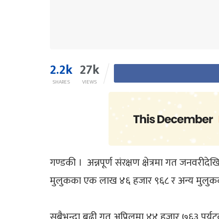
2.2k
27k
SHARES
VIEWS
गण्डकी । अन्नपूर्ण संरक्षण क्षेत्रमा गत जनवर
मुलुकका एक लाख ४६ हजार ९६८ र अन्य मुलुकका ९
सबैभन्दा बढी गत अप्रिलमा ४४ हजार ७६३ पर्यटक आ