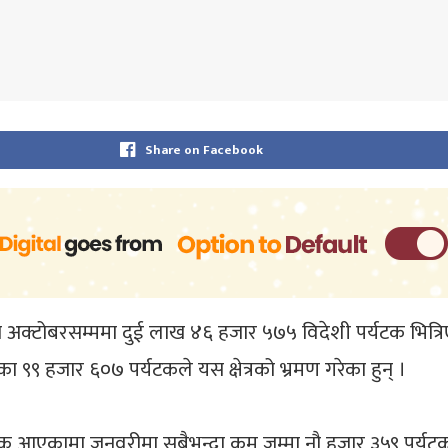
Share on Facebook
ीदेखि अक्टोबरसम्ममा दुई लाख ४६ हजार ५७५ विदेशी पर्यटक भित्
९ हजार ६०७ पर्यटकले यस क्षेत्रको भ्रमण गरेका हुन् ।
एकामा जनवरीमा सबैभन्दा कम जम्मा नौ हजार ३५९ पर्यटक यस क्षेत