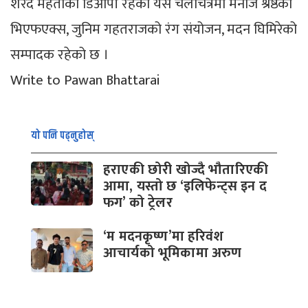
शरद महतोको डिओपी रहेको यस चलचित्रमा मनोज श्रेष्ठको
भिएफएक्स, जुनिम गहतराजको रंग संयोजन, मदन घिमिरेको
सम्पादक रहेको छ ।
Write to Pawan Bhattarai
यो पनि पढ्नुहोस्
हराएकी छोरी खोज्दै भौतारिएकी
आमा, यस्तो छ ‘इलिफेन्ट्स इन द
फग’ को ट्रेलर
‘म मदनकृष्ण’मा हरिवंश
आचार्यको भूमिकामा अरुण