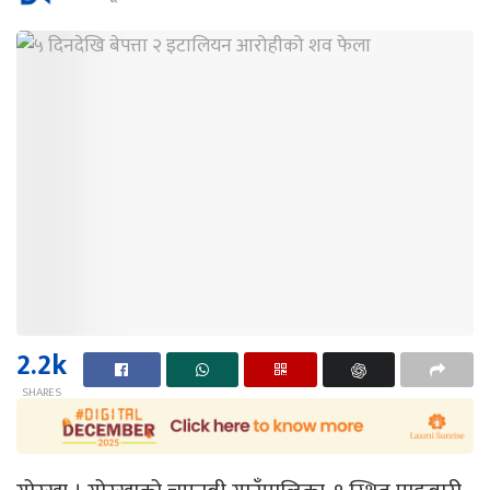
2.2k
SHARES