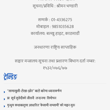
सूचना/प्रविधि : श्रीमन भण्डारी
सम्पर्क : 01-4336275
मोबाइल : 9851035628
कार्यालय: बल्खु हाइट, काठमाडौं
जनधारणा राष्ट्रिय साप्ताहिक
सञ्चार मन्त्रालय सूचना तथा प्रशारण बिभाग दर्ता नम्बर:
१५३२/०७६/७७
ट्रेन्डिङ
“सामाखुसी-टोखा-झोर” बाटो बारेमा ध्यानाकर्षण
प्रा सूर्य सुवेदीको जीवनी लन्डनमा विमोचन
मुन्धुम कथाबस्तुमा आधारित ‘केसामी नाम्सामी’ काे मञ्चन सुरु