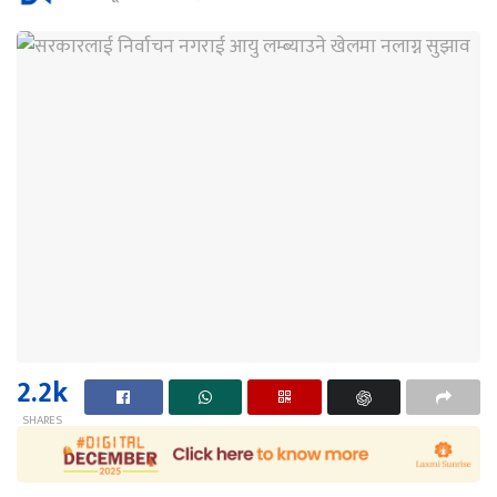
2.2k
SHARES