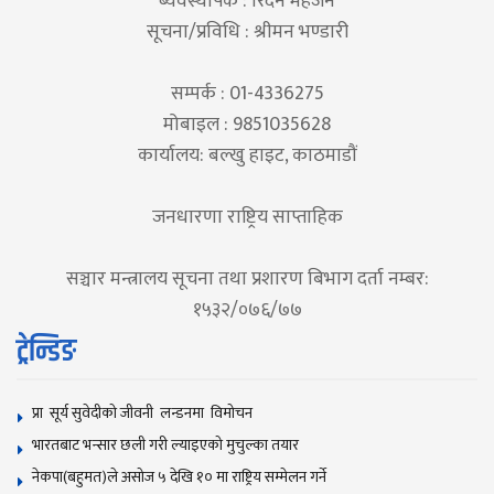
ब्यवस्थापक : रिदेन महर्जन
सूचना/प्रविधि : श्रीमन भण्डारी
सम्पर्क : 01-4336275
मोबाइल : 9851035628
कार्यालय: बल्खु हाइट, काठमाडौं
जनधारणा राष्ट्रिय साप्ताहिक
सञ्चार मन्त्रालय सूचना तथा प्रशारण बिभाग दर्ता नम्बर:
१५३२/०७६/७७
ट्रेन्डिङ
प्रा सूर्य सुवेदीको जीवनी लन्डनमा विमोचन
भारतबाट भन्सार छली गरी ल्याइएको मुचुल्का तयार
नेकपा(बहुमत)ले असोज ५ देखि १० मा राष्ट्रिय सम्मेलन गर्ने