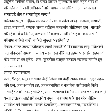
प्रदूषित पानीको प्रयोग, वा चन्दा उठाएर गुणस्तरीय काम नहुने अवस्था
परिवर्तन गर्न ‘पानी अधिकार’ बारे व्यापक जनअभियान आवश्यक छ।
अन्तरप्रदेशीय र अन्तर्राष्ट्रिय सन्दर्भ
मधेशका प्रमुख नदीहरू भारतबाट नेपालमा प्रवेश गर्छन्। कमला, बागमती,
झाँझ, नारायणी, गण्डक जस्ता नदीहरू भारतसँग जोडिएका छन्। भारतले
गरिरहेको बाँध निर्माण, जलधारा नियन्त्रण र नदी मोडाइका कारण पनि
मधेशमा कहिले बाढी, कहिले सुख्खा भइरहेको छ।
नेपाल–भारत जलसम्झौताहरू लामो समयदेखि विवादास्पद छन्। मधेशको
जल संकटको समाधान संघीय सरकारले नीतिगत तहमा भारतसँग सहकार्य
गरेर मात्र सम्भव हुनेछ। जल–कूटनीति मजबुत बनाउन सरकार गम्भीर हुनु
आवश्यक छ।
सफल उदाहरणहरू
पर्सा, रौतहट, धनुषा लगायत केही जिल्लामा केही सकारात्मक उदाहरणहरू
पनि छन्, जहाँ स्थानीय तह, जनसहभागिता र नागरिक सचेतनाले मिलेर
ओभरहेड टंकी, रेन–हार्भेस्टिङ, साना जलाशय निर्माण गर्न सफल भएका छन्।
यस्ता उदाहरणलाई प्रदेशस्तरीय नमुनाका रूपमा पहिचान गरेर नीतिमा
समावेश गर्न सकिन्छ। यिनले देखाउँछन्—जनसहभागिता, पारदर्शिता र