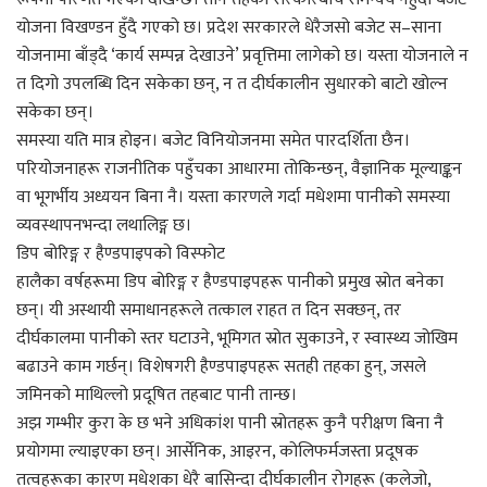
योजना विखण्डन हुँदै गएको छ। प्रदेश सरकारले धेरैजसो बजेट स–साना
योजनामा बाँड्दै ‘कार्य सम्पन्न देखाउने’ प्रवृत्तिमा लागेको छ। यस्ता योजनाले न
त दिगो उपलब्धि दिन सकेका छन्, न त दीर्घकालीन सुधारको बाटो खोल्न
सकेका छन्।
समस्या यति मात्र होइन। बजेट विनियोजनमा समेत पारदर्शिता छैन।
परियोजनाहरू राजनीतिक पहुँचका आधारमा तोकिन्छन्, वैज्ञानिक मूल्याङ्कन
वा भूगर्भीय अध्ययन बिना नै। यस्ता कारणले गर्दा मधेशमा पानीको समस्या
व्यवस्थापनभन्दा लथालिङ्ग छ।
डिप बोरिङ्ग र हैण्डपाइपको विस्फोट
हालैका वर्षहरूमा डिप बोरिङ्ग र हैण्डपाइपहरू पानीको प्रमुख स्रोत बनेका
छन्। यी अस्थायी समाधानहरूले तत्काल राहत त दिन सक्छन्, तर
दीर्घकालमा पानीको स्तर घटाउने, भूमिगत स्रोत सुकाउने, र स्वास्थ्य जोखिम
बढाउने काम गर्छन्। विशेषगरी हैण्डपाइपहरू सतही तहका हुन्, जसले
जमिनको माथिल्लो प्रदूषित तहबाट पानी तान्छ।
अझ गम्भीर कुरा के छ भने अधिकांश पानी स्रोतहरू कुनै परीक्षण बिना नै
प्रयोगमा ल्याइएका छन्। आर्सेनिक, आइरन, कोलिफर्मजस्ता प्रदूषक
तत्वहरूका कारण मधेशका धेरै बासिन्दा दीर्घकालीन रोगहरू (कलेजो,