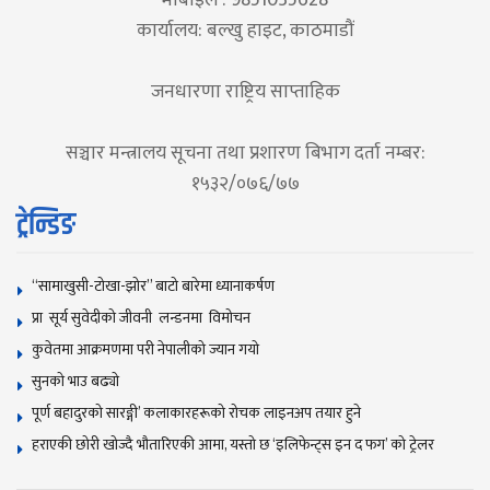
कार्यालय: बल्खु हाइट, काठमाडौं
जनधारणा राष्ट्रिय साप्ताहिक
सञ्चार मन्त्रालय सूचना तथा प्रशारण बिभाग दर्ता नम्बर:
१५३२/०७६/७७
ट्रेन्डिङ
“सामाखुसी-टोखा-झोर” बाटो बारेमा ध्यानाकर्षण
प्रा सूर्य सुवेदीको जीवनी लन्डनमा विमोचन
कुवेतमा आक्रमणमा परी नेपालीको ज्यान गयाे
सुनकाे भाउ बढ्याे
पूर्ण बहादुरको सारङ्गी’ कलाकारहरूको रोचक लाइनअप तयार हुने
हराएकी छोरी खोज्दै भौतारिएकी आमा, यस्तो छ ‘इलिफेन्ट्स इन द फग’ को ट्रेलर