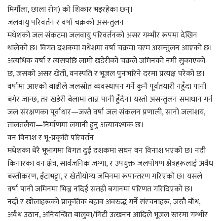
मिर्गौला, छाला रोग) को शिकार भइरहेका छन्।
जलवायु परिवर्तन र वर्षा चक्रको असन्तुलन
मधेशको जल संकटमा जलवायु परिवर्तनको असर गम्भीर रूपमा देखिन
थालेको छ। विगत दशकमा मधेशमा वर्षा चक्रमा चरम असन्तुलन आएको छ।
अत्यधिक वर्षा र त्यसपछि लामो खडेरीको चक्रले जमिनको नमी सुकाएको
छ, जसको असर खेती, वनस्पति र भूजल पुनःभरिने दरमा प्रत्यक्ष परेको छ।
वर्षामा आएको बाढीले जलस्रोत व्यवस्थापन गर्ने कुनै पूर्वतयारी नहुँदा पानी
बगेर जान्छ, तर खडेरी बेलामा तान्न पानी हुँदैन। यस्तो असन्तुलन समाधान गर्न
जल संरक्षणका पूर्वाधार—जस्तै वर्षा जल संकलन प्रणाली, सानो जलाशय,
तालतलैया—निर्माणमा लगानी हुनु अत्यावश्यक छ।
वन विनाश र भू-प्रकृति परिवर्तन
मधेशका धेरै भूभागमा विगत दुई दशकमा सघन वन विनाश भएको छ। नदी
किनारका वन क्षेत्र, सार्वजनिक जग्गा, र उपयुक्त जलपोषण क्षेत्रहरूलाई अवैध
बस्तीकरण, ईँटाभट्टा, र खेतीयोग्य जमिनमा रूपान्तरण गरिएको छ। यसले
वर्षा पानी जमिनमा भिज्न नदिई सतही बगानमा परिणत गरिदिएको छ।
नदी र खोलाहरूको प्राकृतिक बहाव अवरुद्ध गर्ने संरचनाहरू, जस्तै बाँध,
अवैध उठान, अनियन्त्रित बालुवा/गिटी उत्खनन आदिले भूजल स्तरमा गम्भीर