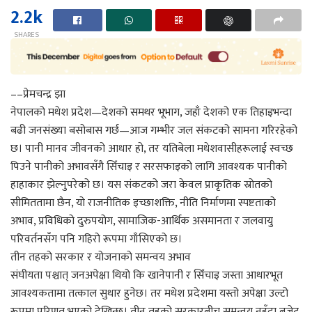
2.2k
SHARES
––प्रेमचन्द्र झा
नेपालको मधेश प्रदेश—देशको समथर भूभाग, जहाँ देशको एक तिहाइभन्दा
बढी जनसंख्या बसोबास गर्छ—आज गम्भीर जल संकटको सामना गरिरहेको
छ। पानी मानव जीवनको आधार हो, तर यतिबेला मधेशवासीहरूलाई स्वच्छ
पिउने पानीको अभावसँगै सिँचाइ र सरसफाइको लागि आवश्यक पानीको
हाहाकार झेल्नुपरेको छ। यस संकटको जरा केवल प्राकृतिक स्रोतको
सीमिततामा छैन, यो राजनीतिक इच्छाशक्ति, नीति निर्माणमा स्पष्टताको
अभाव, प्रविधिको दुरुपयोग, सामाजिक-आर्थिक असमानता र जलवायु
परिवर्तनसँग पनि गहिरो रूपमा गाँसिएको छ।
तीन तहको सरकार र योजनाको समन्वय अभाव
संघीयता पश्चात् जनअपेक्षा थियो कि खानेपानी र सिँचाइ जस्ता आधारभूत
आवश्यकतामा तत्काल सुधार हुनेछ। तर मधेश प्रदेशमा यस्तो अपेक्षा उल्टो
रूपमा परिणत भएको देखिन्छ। तीन तहको सरकारबीच समन्वय नहुँदा बजेट