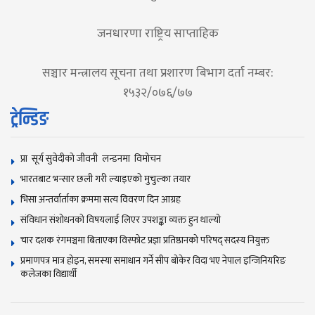
जनधारणा राष्ट्रिय साप्ताहिक
सञ्चार मन्त्रालय सूचना तथा प्रशारण बिभाग दर्ता नम्बर:
१५३२/०७६/७७
ट्रेन्डिङ
प्रा सूर्य सुवेदीको जीवनी लन्डनमा विमोचन
भारतबाट भन्सार छली गरी ल्याइएको मुचुल्का तयार
भिसा अन्तर्वार्ताका क्रममा सत्य विवरण दिन आग्रह
संविधान संशोधनकाे विषयलाई लिएर उपशङ्का व्यक्त हुन थाल्याे
चार दशक रंगमञ्चमा बिताएका विस्फोट प्रज्ञा प्रतिष्ठानको परिषद् सदस्य नियुक्त
प्रमाणपत्र मात्र होइन, समस्या समाधान गर्ने सीप बोकेर विदा भए नेपाल इन्जिनियरिङ
कलेजका विद्यार्थी