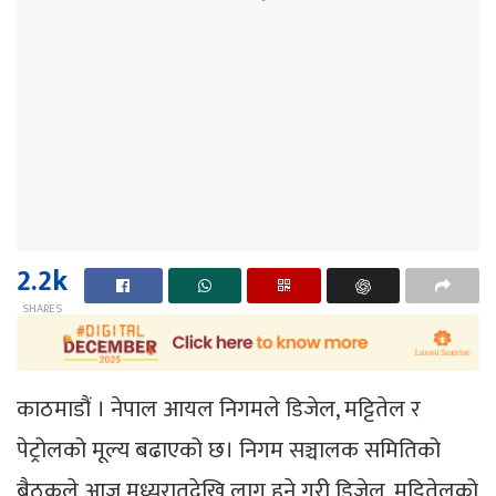
2.2k
SHARES
काठमाडौं । नेपाल आयल निगमले डिजेल, मट्टितेल र
पेट्रोलको मूल्य बढाएको छ। निगम सञ्चालक समितिको
बैठकले आज मध्यरातदेखि लागू हुने गरी डिजेल, मट्टितेलको