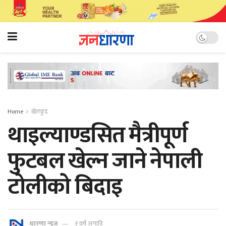
Home
खेलकुद
थाइल्याण्डसित मैत्रीपूर्ण
फुटबल खेल्न जाने नेपाली
टोलीको बिदाइ
धारणा न्यूज
१ वर्ष अगाडि