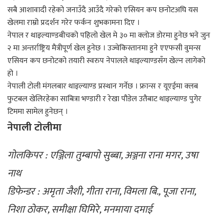
सबै आशावादी रहेको जनाउँदै आउँदै गरेको एसियन कप छनोटअघि यस
खेलमा राम्रो प्रदर्शन गरेर फर्कन शुभकामना दिए ।
नेपाल र थाइल्याण्डबीचको पहिलो खेल मे ३० मा क्लोज डोरमा हुनेछ भने जुन
२ मा अन्तर्राष्ट्रिय मैत्रीपूर्ण खेल हुनेछ । उज्वेकिस्तानमा हुने एएफसी वुमन्स
एसियन कप छनोटको तयारी स्वरुप नेपालले थाइल्याण्डसँग खेल्न लागेको
हो ।
नेपाली टोली मंगलबार थाइल्याण्ड प्रस्थान गर्नेछ । फ्रान्स र यूएईमा क्लब
फुटबल खेलिरहेका साबित्रा भण्डारी र रेखा पौडेल उतैबाट थाइल्याण्ड पुगेर
टिममा सामेल हुनेछन् ।
नेपाली टाेलीमा
गोलकिपर : एञ्जिला तुम्बापो सुब्बा, अञ्जना राना मगर, उषा
नाथ
डिफेन्डर : अमृता जैशी, गीता राना, विमला बि., पूजा राना,
निशा ठोकर, समीक्षा घिमिरे, मनमाया दमाई