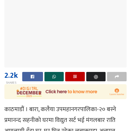
2.2k
SHARES
काठमाडौं । बारा, कलैया उपमहानगरपालिका-२० बस्ने
प्रमानन्द सहनीको घरमा विद्युत सर्ट भई मंगलबार राति
आगलागी हुँदा घर, घर भित्र रहेका लत्ताकपडा, अन्नपात