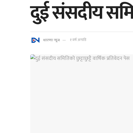
दुई संसदीय समितिक
धारणा न्यूज
१ वर्ष अगाडि