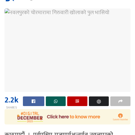
2.2k
SHARES
काठमाडौं । पूर्वपश्चिम राजमार्गअन्तर्गत नवलपुरको