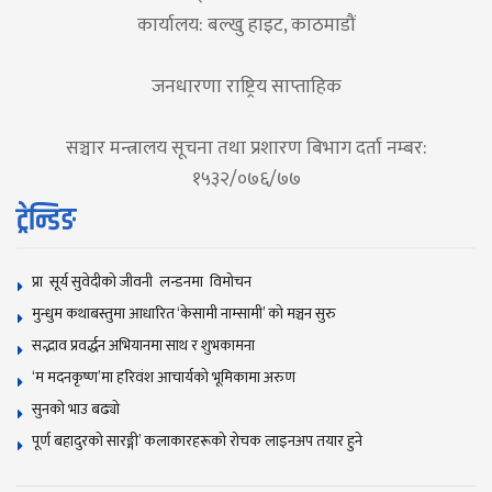
कार्यालय: बल्खु हाइट, काठमाडौं
जनधारणा राष्ट्रिय साप्ताहिक
सञ्चार मन्त्रालय सूचना तथा प्रशारण बिभाग दर्ता नम्बर:
१५३२/०७६/७७
ट्रेन्डिङ
प्रा सूर्य सुवेदीको जीवनी लन्डनमा विमोचन
मुन्धुम कथाबस्तुमा आधारित ‘केसामी नाम्सामी’ काे मञ्चन सुरु
सद्भाव प्रवर्द्धन अभियानमा साथ र शुभकामना
‘म मदनकृष्ण’मा हरिवंश आचार्यको भूमिकामा अरुण
सुनकाे भाउ बढ्याे
पूर्ण बहादुरको सारङ्गी’ कलाकारहरूको रोचक लाइनअप तयार हुने