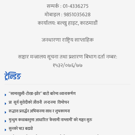
सम्पर्क : 01-4336275
मोबाइल : 9851035628
कार्यालय: बल्खु हाइट, काठमाडौं
जनधारणा राष्ट्रिय साप्ताहिक
सञ्चार मन्त्रालय सूचना तथा प्रशारण बिभाग दर्ता नम्बर:
१५३२/०७६/७७
ट्रेन्डिङ
“सामाखुसी-टोखा-झोर” बाटो बारेमा ध्यानाकर्षण
प्रा सूर्य सुवेदीको जीवनी लन्डनमा विमोचन
सद्भाव प्रवर्द्धन अभियानमा साथ र शुभकामना
मुन्धुम कथाबस्तुमा आधारित ‘केसामी नाम्सामी’ काे मञ्चन सुरु
सुनकाे भाउ बढ्याे