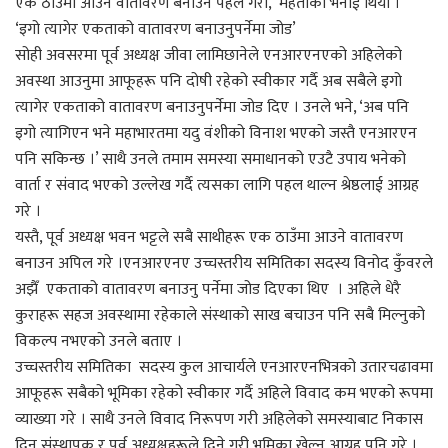
एक ठाउँमा आउने वातावरण बनाउन पहल गरौँ,’ महतोको भनाई थियो ।
‘इगो त्यागेर एकताको वातावरण बनाउनुपर्नेमा जोड’
सोही अवसरमा पूर्व अध्यक्ष जीवा लामिछानेले एनआरएनएको अहिलेको
अवस्था आउनुमा आफूहरू पनि दोषी रहेको स्वीकार गर्दै अब सबैले इगो
त्यागेर एकताको वातावरण बनाउनुपर्नेमा जोड दिए । उनले भने, ‘अब पनि
इगो त्यागिएन भने महाभारतमा यदु वंशीको विनाश भएको जस्तै एनआरएन
पनि सकिन्छ ।’ साथै उनले तमाम समस्या समाधानको एउटै उपाय भनेको
वार्ता र संवाद भएको उल्लेख गर्दै त्यसका लागि पहल थाल्न श्रेष्ठलाई आग्रह
गरे ।
यस्तै, पूर्व अध्यक्ष भवन भट्टले सबै साथीहरू एक ठाउँमा आउने वातावरण
बनाउन अपिल गरे ।एनआरएनए उच्चस्तरीय समितिका सदस्य विनोद कुँवरले
अझैँ एकताको वातावरण बनाउनु पर्नेमा जोड दिएका थिए । अहिले धेरै
कुराहरू सहज अवस्थामा रहेकाले संस्थाको साख बचाउन पनि सबै मिल्नुको
विकल्प नभएको उनले बताए ।
उच्चस्तरीय समितिका सदस्य कुल आचार्यले एनआरएनभित्रको उतारचढावमा
आफूहरू सबैको भूमिका रहेको स्वीकार गर्दै अहिले विवाद कम भएको रूपमा
व्याख्या गरे । साथै उनले विवाद निरूपण गरी अहिलेको समस्याबाट निकास
दिन संस्थापक र पूर्व अध्यक्षहरूले दिने गरी भूमिका खेल्न आग्रह पनि गरे ।