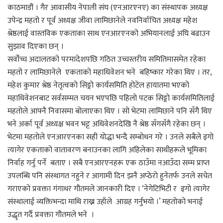
काठमाडौं । गैर आवासीय नेपाली संघ (एनआरएनए) का संस्थापक अध्यक्ष
उपेन्द्र महतो र पूर्व अध्यक्ष जीवा लामिछानेले नवनिर्वाचित अध्यक्ष महेश
श्रेष्ठलाई वास्तविक एकताका साथ एनआरएनको अभियानलाई अघि बढाउन
सुझाव दिएका छन् ।
सर्वोच्च अदालतको परमादेशपछि गठित उच्चस्तरीय समितिमासमेत रहेका
महतो र लामिछानेले एकताको महाधिवेशन भने बहिष्कार गरेका थिए । तर,
महेश कुमार श्रेष्ठ नेतृत्वको सिङ्गो कार्यसमिति होटेल हायातमा भएको
महाधिवेशनबाट सर्वसम्मत चयन भएपछि पहिलो पटक सिङ्गो कार्यसमितिलाई
महतोले आफ्नै निवासमा बोलाएका थिए । सो भेटमा लामिछाने पनि सँगै थिए
भने अर्का पूर्व अध्यक्ष भवन भट्ट अधिवेशनदेखि नै श्रेष्ठ सँगसँगै रहेका छन् ।
भेटमा महतोले एनआरएनका सही योद्धा भन्दै सम्बोधन गरे । उनले सबैले इगो
त्यागेर एकताको वातावरण बनाउनका लागि अहिलेका साथीहरूले भूमिका
निर्वाह गर्नु पर्ने बताए । सबै एनआरएनहरू एक ठाउँमा नआउँदा सम्म प्राप्त
उपलब्धि पनि संस्थागत नहुने र आगामी दिन झनै अप्ठेरो हुनेतर्फ उनले सचेत
गराएको प्रवक्ता गंगाधर गौतमले जानकारी दिए । ‘नेगेटिभिटी र इगो त्यागेर
संस्थालाई व्यक्तिभन्दा माथि राख्न उहाँले आग्रह गर्नुभयो ।’ महतोको भनाई
उद्धृत गर्दै प्रवक्ता गौतमले भने ।