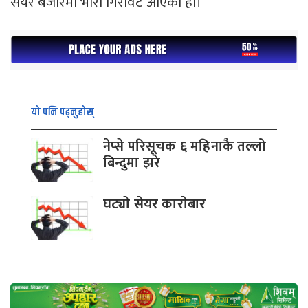
सेयर बजारमा भारी गिरावट आएको हो।
यो पनि पढ्नुहोस्
नेप्से परिसूचक ६ महिनाकै तल्लो
बिन्दुमा झरे
घट्याे सेयर काराेबार