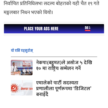
निर्वाचित प्रतिनिधिसभा सदस्य बोहराको यही चैत १९ गते
मङ्गलबार निधन भएको थियो।
यो पनि पढ्नुहोस्
नेकपा(बहुमत)ले असोज ५ देखि
१० मा राष्ट्रिय सम्मेलन गर्ने
एमालेकाे पार्टी सदस्यता
प्रणालीला पूर्णरूपमा ‘डिजिटल’
बनाइँदै