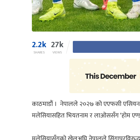
2.2k
27k
SHARES
VIEWS
काठमाडौं । नेपालले २०२७ को एएफसी एसियन कप
मलेसियासहित भियतनाम र लाओससँग ‘होम एण्ड अवे
मलेसियासँगको खेलअघि नेपालले सिंगापुरविरुद्ध