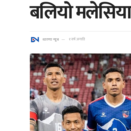
बलियो मलेसियासँग
धारणा न्यूज
१ वर्ष अगाडि