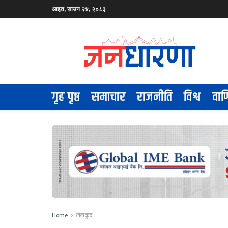
आइत, साउन २४, २०८३
गृह पृष्ठ
समाचार
राजनीति
विश्व
वाण
Home
खेलकुद