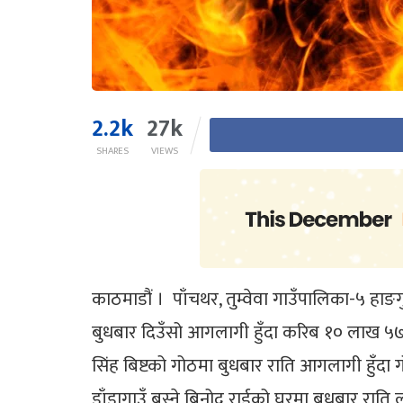
2.2k
27k
SHARES
VIEWS
काठमाडौं । पाँचथर, तुम्वेवा गाउँपालिका-५ ह
बुधबार दिउँसो आगलागी हुँदा करिब १० लाख ५७ ह
सिंह बिष्टको गोठमा बुधबार राति आगलागी हुँदा
डाँडागाउँ बस्ने बिनोद राईको घरमा बुधबार रा