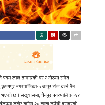
बस्ने पदम लाल तामाङको घर र गोठमा समेत
ृष्णपुर नगरपालिका-५ बम्पुर टोल बस्ने नैन
ष्ट भएको छ । संखुवासभा, चैनपुर नगरपालिका-११
र्णरूपमा जलेर करिब २० लाख रूपैयाँ बराबरको