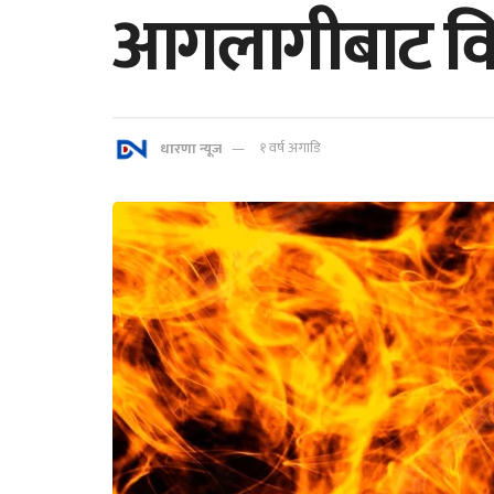
आगलागीबाट विभ
धारणा न्यूज
१ वर्ष अगाडि