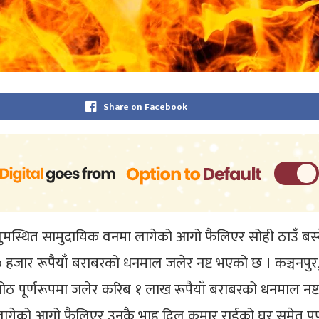
Share on Facebook
ाङगुमस्थित सामुदायिक वनमा लागेको आगो फैलिएर सोही ठाउँ 
जार रूपैयाँ बराबरको धनमाल जलेर नष्ट भएको छ । कञ्चनपुर, क
 गोठ पूर्णरूपमा जलेर करिब १ लाख रूपैयाँ बराबरको धनमाल न
ति लागेको आगो फैलिएर उनकै भाइ दिल कुमार राईको घर समेत पू