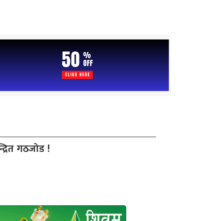
द्रित गठजोड !