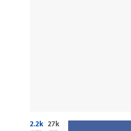
2.2k
27k