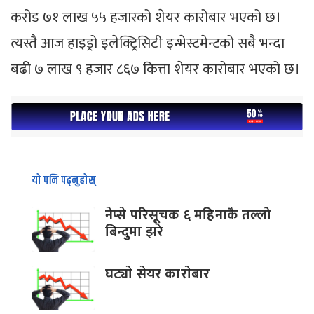
करोड ७१ लाख ५५ हजारको शेयर कारोबार भएको छ।
त्यस्तै आज हाइड्रो इलेक्ट्रिसिटी इन्भेस्टमेन्टको सबै भन्दा
बढी ७ लाख ९ हजार ८६७ कित्ता शेयर कारोबार भएको छ।
यो पनि पढ्नुहोस्
नेप्से परिसूचक ६ महिनाकै तल्लो
बिन्दुमा झरे
घट्याे सेयर काराेबार