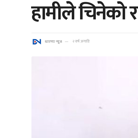
हामीले चिनेको 
धारणा न्यूज
२ वर्ष अगाडि