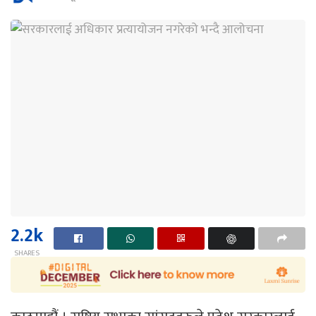
2.2k
SHARES