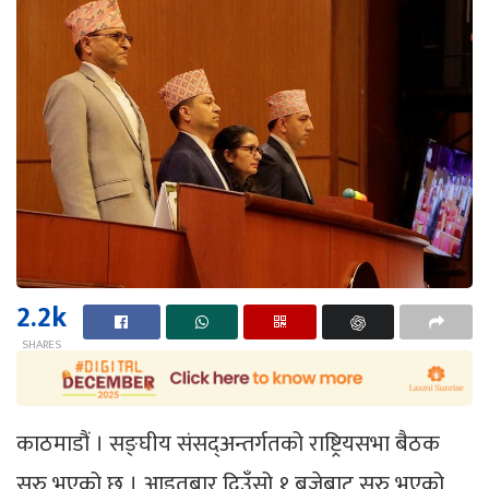
2.2k
SHARES
काठमाडौं । सङ्घीय संसद्अन्तर्गतको राष्ट्रियसभा बैठक
सुरु भएको छ । आइतबार दिउँसो १ बजेबाट सुरु भएको