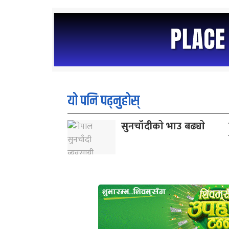
यो पनि पढ्नुहोस्
सुनचाँदीकाे भाउ बढ्याे