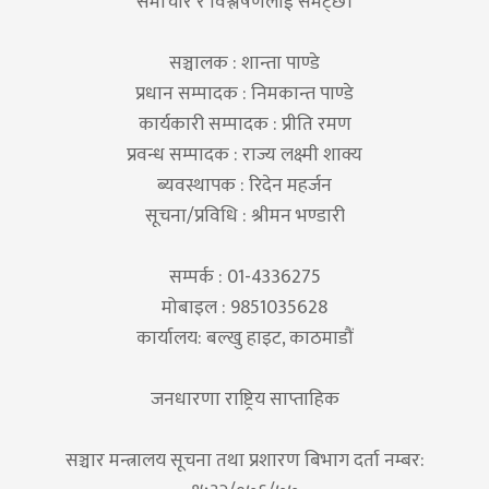
समाचार र विश्लेषणलाई समेट्छ।
सञ्चालक : शान्ता पाण्डे
प्रधान सम्पादक : निमकान्त पाण्डे
कार्यकारी सम्पादक : प्रीति रमण
प्रवन्ध सम्पादक : राज्य लक्ष्मी शाक्य
ब्यवस्थापक : रिदेन महर्जन
सूचना/प्रविधि : श्रीमन भण्डारी
सम्पर्क : 01-4336275
मोबाइल : 9851035628
कार्यालय: बल्खु हाइट, काठमाडौं
जनधारणा राष्ट्रिय साप्ताहिक
सञ्चार मन्त्रालय सूचना तथा प्रशारण बिभाग दर्ता नम्बर: