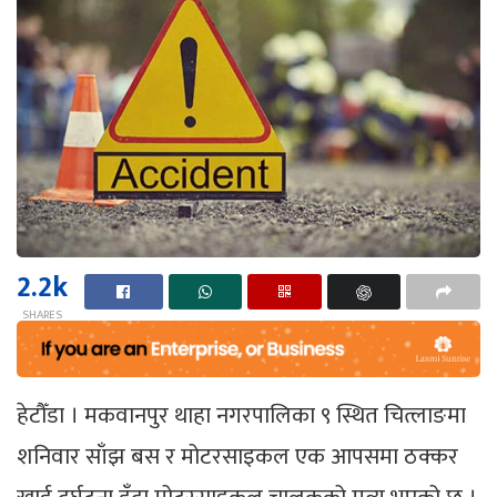
2.2k
SHARES
हेटौँडा । मकवानपुर थाहा नगरपालिका ९ स्थित चित्लाङमा
शनिवार साँझ बस र मोटरसाइकल एक आपसमा ठक्कर