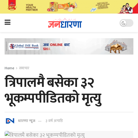
Home
समाचार
त्रिपालमै बसेका ३२
भूकम्पपीडितको मृत्यु
धारणा न्यूज
३ वर्ष अगाडि